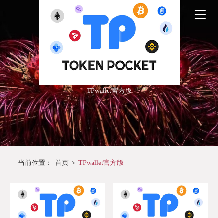
PLANTS SHOW
TPwallet官方版
当前位置：
首页
>
TPwallet官方版