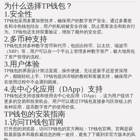
为什么选择TP钱包？
1.安全性
TP钱包采用多重加密技术，确保用户的数字资产安全。通过多重签
名和冷热钱包结合，用户的私钥被安全存储，防止黑客攻击和欺诈行
为。TP钱包还支持双重验证，增加了额外的安全层。
2.多币种支持
TP钱包支持多种数字货币和代币，包括比特币、以太坊、瑞波币
（XRP）等，用户可以在一个平台上管理多种数字资产，极大地简化
了资产管理的流程。
3.用户体验
TP钱包的界面设计简洁直观，操作便捷。无论是新手还是资深用
户，都能轻松上手。TP钱包提供详细的教程和客服支持，确保用户
在使用过程中不会遇到困难。
4.去中心化应用（DApp）支持
TP钱包还支持连接和使用去中心化应用（DApp），这为用户提供了
更多的交易和投资机会。用户可以通过TP钱包直接参与区块链上的
各种应用，提高数字资产的使用价值。
TP钱包的安装指南
1.访问TP钱包官网
打开您的浏览器，访问TP钱包的官方网站：TP钱包官网。官网是获
取最新版本和最权威信息的唯一途径，避免了下载到非官方版本的风