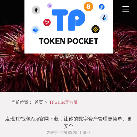
PLANTS SHOW
TPwallet官方版
当前位置：
首页
>
TPwallet官方版
发现TP钱包App官网下载，让你的数字资产管理更简单、更
安全
发表于: 2026-05-26 21:16:48