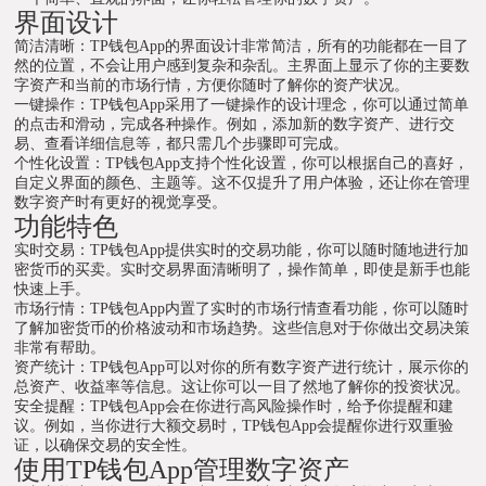
界面设计
简洁清晰：TP钱包App的界面设计非常简洁，所有的功能都在一目了
然的位置，不会让用户感到复杂和杂乱。主界面上显示了你的主要数
字资产和当前的市场行情，方便你随时了解你的资产状况。
一键操作：TP钱包App采用了一键操作的设计理念，你可以通过简单
的点击和滑动，完成各种操作。例如，添加新的数字资产、进行交
易、查看详细信息等，都只需几个步骤即可完成。
个性化设置：TP钱包App支持个性化设置，你可以根据自己的喜好，
自定义界面的颜色、主题等。这不仅提升了用户体验，还让你在管理
数字资产时有更好的视觉享受。
功能特色
实时交易：TP钱包App提供实时的交易功能，你可以随时随地进行加
密货币的买卖。实时交易界面清晰明了，操作简单，即使是新手也能
快速上手。
市场行情：TP钱包App内置了实时的市场行情查看功能，你可以随时
了解加密货币的价格波动和市场趋势。这些信息对于你做出交易决策
非常有帮助。
资产统计：TP钱包App可以对你的所有数字资产进行统计，展示你的
总资产、收益率等信息。这让你可以一目了然地了解你的投资状况。
安全提醒：TP钱包App会在你进行高风险操作时，给予你提醒和建
议。例如，当你进行大额交易时，TP钱包App会提醒你进行双重验
证，以确保交易的安全性。
使用TP钱包App管理数字资产