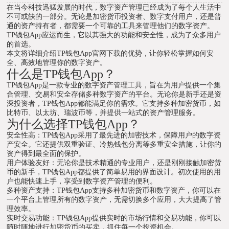
在当今科技迅猛发展的时代，数字资产管理已经成为了每个人生活中
不可或缺的一部分。无论是加密货币投资者、数字支付用户，还是普
通的资产持有者，都需要一个可靠的工具来管理他们的数字资产。
TP钱包App应运而生，它以其强大的功能和安全性，成为了众多用户
的首选。
本文将详细介绍TP钱包App官网下载的优势，让你轻松掌握如何安
全、高效地管理你的数字资产。
什么是TP钱包App？
TP钱包App是一款专业的数字资产管理工具，旨在为用户提供一个集
合管理、交易和安全存储多种数字资产的平台。无论你是新手还是资
深投资者，TP钱包App都能满足你的需求。它支持多种加密货币，如
比特币、以太坊、瑞波币等，并提供一站式的资产管理服务。
为什么选择TP钱包App？
安全性高：TP钱包App采用了最先进的加密技术，保障用户的数字资
产安全。它还提供双重验证、冷热钱包分离等多重安全措施，让你的
资产得到最全面的保护。
用户体验友好：无论你是技术精通的专业用户，还是刚刚接触加密货
币的新手，TP钱包App都提供了简单易用的界面设计。初次使用的用
户也能快速上手，享受到数字资产管理的便利。
多种资产支持：TP钱包App支持多种加密货币和数字资产，你可以在
一个平台上管理所有的数字资产，无需切换多个应用，大大提高了管
理效率。
实时交易功能：TP钱包App提供实时的市场行情和交易功能，你可以
随时随地进行加密货币的买卖，抓住每一个投资机会。