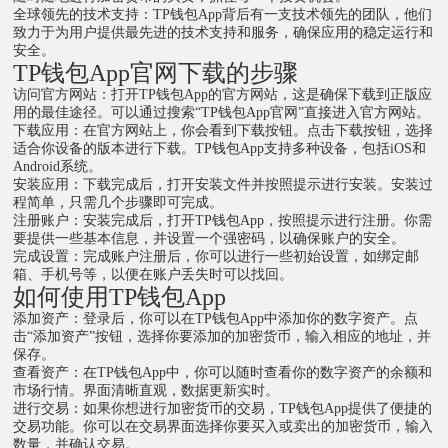
全球领先的技术支持：TP钱包App背后有一支技术领先的团队，他们
致力于为用户提供最先进的技术支持和服务，确保应用的稳定运行和
安全。
TP钱包App官网下载的步骤
访问官方网站：打开TP钱包App的官方网站，这是确保下载到正版应
用的最佳途径。可以通过搜索“TP钱包App官网”直接进入官方网站。
下载应用：在官方网站上，你会看到下载按钮。点击下载按钮，选择
适合你设备的版本进行下载。TP钱包App支持多种设备，包括iOS和
Android系统。
安装应用：下载完成后，打开安装文件并按照提示进行安装。安装过
程简单，只需几个步骤即可完成。
注册账户：安装完成后，打开TP钱包App，按照提示进行注册。你需
要提供一些基本信息，并设置一个强密码，以确保账户的安全。
完成设置：完成账户注册后，你可以进行一些初始设置，如绑定邮
箱、手机号等，以便在账户丢失时可以找回。
如何使用TP钱包App
添加资产：登录后，你可以在TP钱包App中添加你的数字资产。点
击“添加资产”按钮，选择你要添加的加密货币，输入相应的地址，并
保存。
查看资产：在TP钱包App中，你可以随时查看你的数字资产的余额和
市场行情。界面清晰直观，数据更新实时。
进行交易：如果你想进行加密货币的交易，TP钱包App提供了便捷的
交易功能。你可以在交易界面选择你要买入或卖出的加密货币，输入
数量，并确认交易。